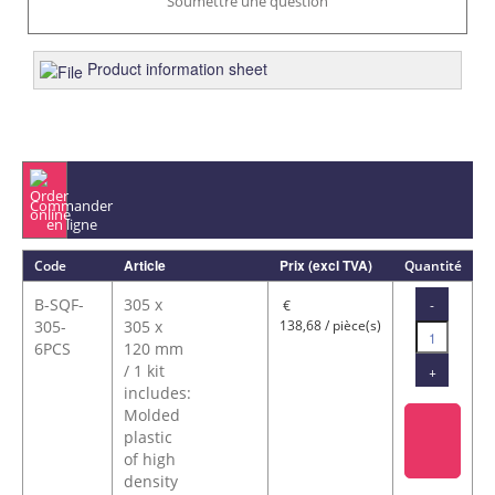
Soumettre une question
Product information sheet
Commander
en ligne
Article
Prix (excl TVA)
Code
Quantité
B-SQF-
305 x
-
€
305-
305 x
138,68 / pièce(s)
6PCS
120 mm
/ 1 kit
+
includes:
Molded
plastic
of high
density