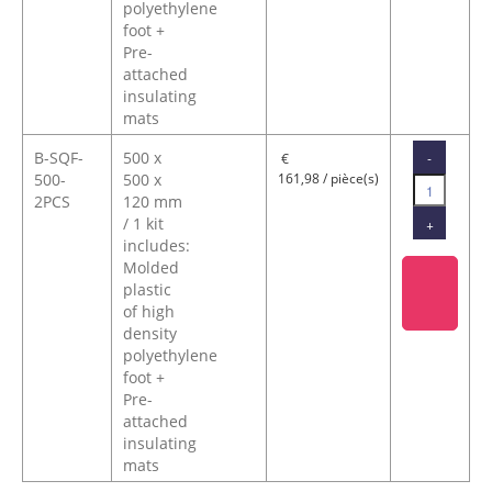
polyethylene
foot +
Pre-
attached
insulating
mats
B-SQF-
500 x
-
€
500-
500 x
161,98 / pièce(s)
2PCS
120 mm
/ 1 kit
+
includes:
Molded
plastic
of high
density
polyethylene
foot +
Pre-
attached
insulating
mats