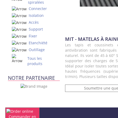
spiralées
Connecter
Isolation
Accès
Support
Fixer
MIT - MATELAS À RAI
Etanchiété
Les tapis et coussinets 
Outillage
antivibration sont fabriqué
naturel. Ils vont de 45 à 60° 
Tous les
supporter des charges de 5
produits
Idéal pour isoler toutes sort
hautes fréquences (supér
tr/min). Plusieurs tailles disp
NOTRE PARTENAIRE
Soumettre une que
Commander en