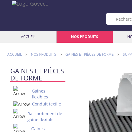
ACCUEIL
NOS PRODUITS
NO
ACCUEIL
>
NOS PRODUITS
>
GAINES ET PIÈCES DE FORME
>
SUPP
GAINES ET PIÈCES
DE FORME
Gaines
flexibles
Conduit textile
Raccordement de
gaine flexible
Gaines