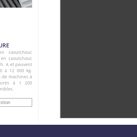
NURE
en caoutchouc
s en caoutchouc
Sh. A et peuvent
0 à 12 000 kg.
es de machines à
ieures à 1 200
onibles.
stion