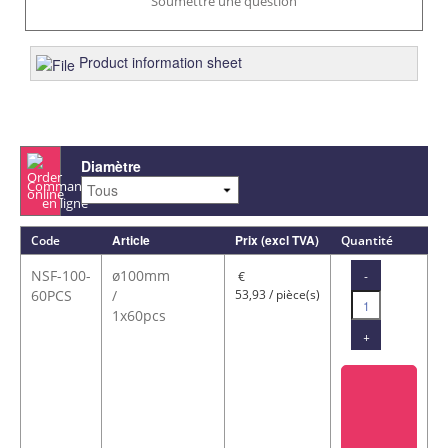
Soumettre une question
Product information sheet
Diamètre
Commander
en ligne
Article
Prix (excl TVA)
Code
Quantité
NSF-100-
ø100mm
-
€
60PCS
/
53,93 / pièce(s)
1x60pcs
+