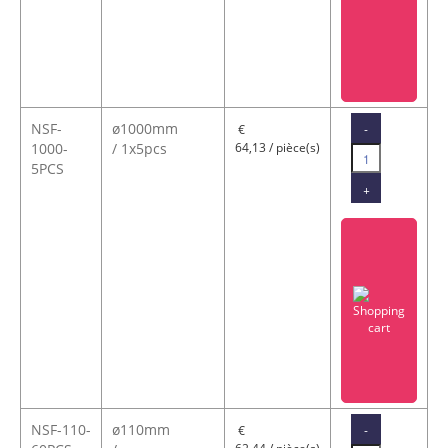
NSF-
ø1000mm
-
€
1000-
/ 1x5pcs
64,13 / pièce(s)
5PCS
+
NSF-110-
ø110mm
-
€