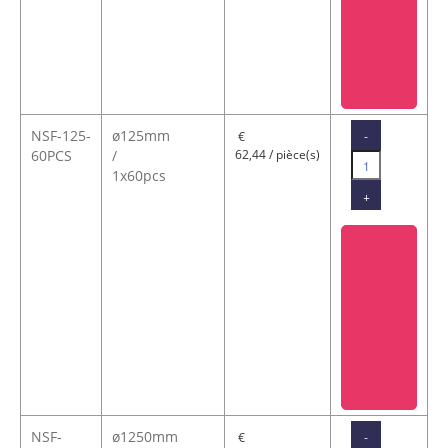
NSF-125-
ø125mm
-
€
60PCS
/
62,44 / pièce(s)
1x60pcs
+
NSF-
ø1250mm
-
€