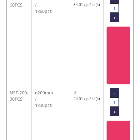
60PCS
/
84,01 / pièce(s)
1x60pcs
+
NSF-200-
ø200mm
-
€
30PCS
/
44,01 / pièce(s)
1x30pcs
+