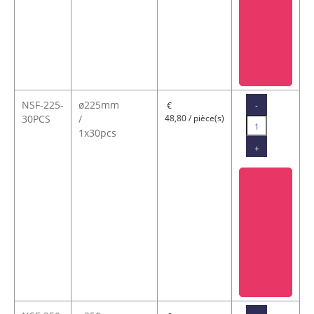
NSF-225-
ø225mm
-
€
30PCS
/
48,80 / pièce(s)
1x30pcs
+