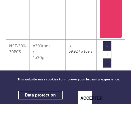
NSF-300-
ø300mm
-
€
30PCS
/
59,92 / pièce(s)
1x30pcs
+
This website uses cookies to improve your browsing experience.
Data protection
ACCEPTER