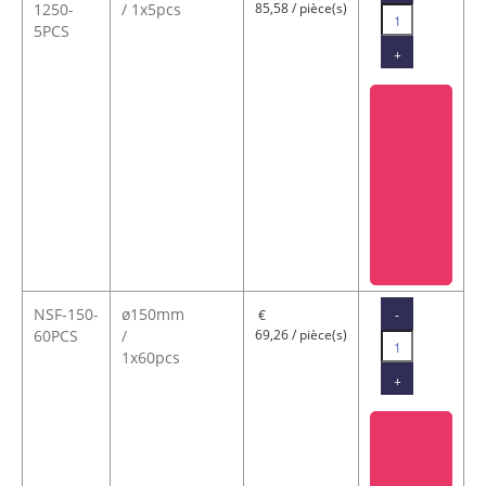
1250-
/ 1x5pcs
85,58 / pièce(s)
5PCS
+
NSF-150-
ø150mm
-
€
60PCS
/
69,26 / pièce(s)
1x60pcs
+