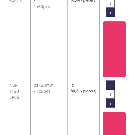
60PCS
/
62,44 / pièce(s)
1x60pcs
+
NSF-
ø1120mm
-
€
1120-
/ 1x5pcs
80,21 / pièce(s)
5PCS
+