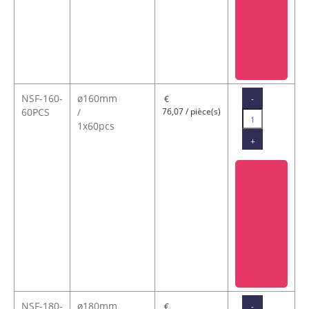
NSF-160-
ø160mm
-
€
60PCS
/
76,07 / pièce(s)
1x60pcs
+
NSF-180-
ø180mm
-
€