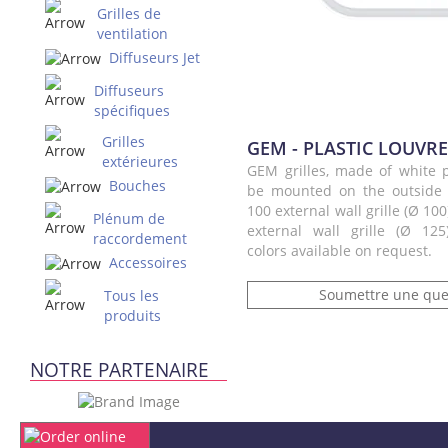
Grilles de
ventilation
Diffuseurs Jet
Diffuseurs
spécifiques
Grilles
GEM - PLASTIC LOUVRE
extérieures
GEM grilles, made of white p
Bouches
be mounted on the outside 
100 external wall grille (Ø 10
Plénum de
external wall grille (Ø 12
raccordement
colors available on request.
Accessoires
Soumettre une que
Tous les
produits
NOTRE PARTENAIRE