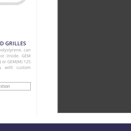
D GRILLES
olystyrene, can
or inside. GEM
0) or GEM(M) 125
5), with custom
stion