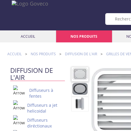
ACCUEIL
NOS PRODUITS
NO
ACCUEIL
>
NOS PRODUITS
>
DIFFUSION DE L'AIR
>
GRILLES DE VE
DIFFUSION DE
L'AIR
Diffuseurs à
fentes
Diffuseurs a jet
helicoidal
Diffuseurs
diréctionaux