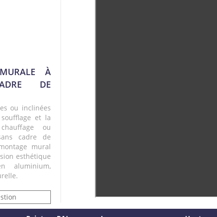
 MURALE À
ADRE DE
tes ou inclinées
 soufflage et la
chauffage ou
 sans cadre de
 montage mural
sion esthétique
en aluminium,
relle.
stion