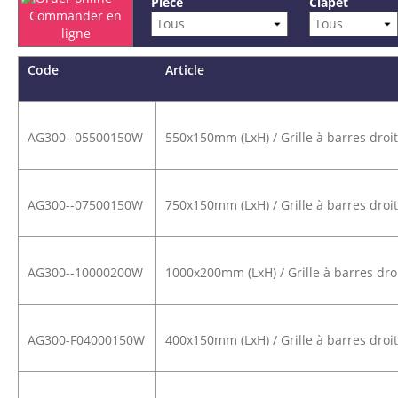
Pièce
Clapet
Commander en
ligne
Code
Article
AG300--05500150W
550x150mm (LxH) / Grille à barres droite
AG300--07500150W
750x150mm (LxH) / Grille à barres droite
AG300--10000200W
1000x200mm (LxH) / Grille à barres droit
AG300-F04000150W
400x150mm (LxH) / Grille à barres droite