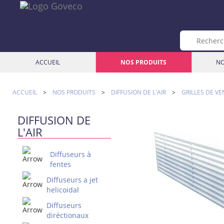
ACCUEIL
NOS PRODUITS
NO
ACCUEIL
>
NOS PRODUITS
>
DIFFUSION DE L'AIR
>
GRILLES DE VE
DIFFUSION DE
L'AIR
Diffuseurs à
fentes
Diffuseurs a jet
helicoidal
Diffuseurs
diréctionaux