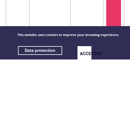
This website uses cookies to improve your browsing experience.
Data protection
ACCEPTER
SF130-
1225x125mm
-
€
-12250125
(LxH) /
81,20 / pièce(s)
Grille
pour
+
conduits
circulaires
sans
clapet
de
réglage