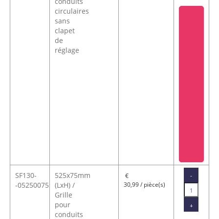
conduits
circulaires
sans
clapet
de
réglage
SF130-
525x75mm
-
€
-05250075
(LxH) /
30,99 / pièce(s)
Grille
pour
+
conduits