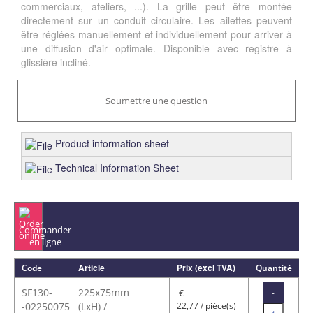
commerciaux, ateliers, ...). La grille peut être montée
directement sur un conduit circulaire. Les ailettes peuvent
être réglées manuellement et individuellement pour arriver à
une diffusion d'air optimale. Disponible avec registre à
glissière incliné.
Soumettre une question
Product information sheet
Technical Information Sheet
Commander
en ligne
Article
Prix (excl TVA)
Code
Quantité
SF130-
225x75mm
-
€
-02250075
(LxH) /
22,77 / pièce(s)