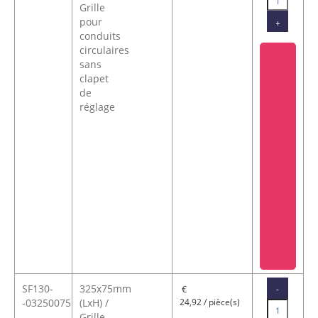
Grille
pour
+
conduits
circulaires
sans
clapet
de
réglage
SF130-
325x75mm
-
€
-03250075
(LxH) /
24,92 / pièce(s)
Grille