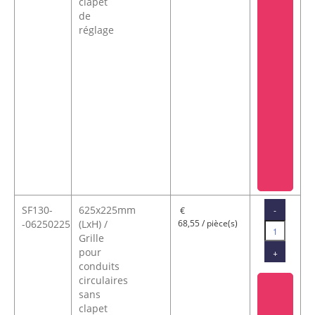
clapet
de
réglage
SF130-
625x225mm
-
€
-06250225
(LxH) /
68,55 / pièce(s)
Grille
pour
+
conduits
circulaires
sans
clapet