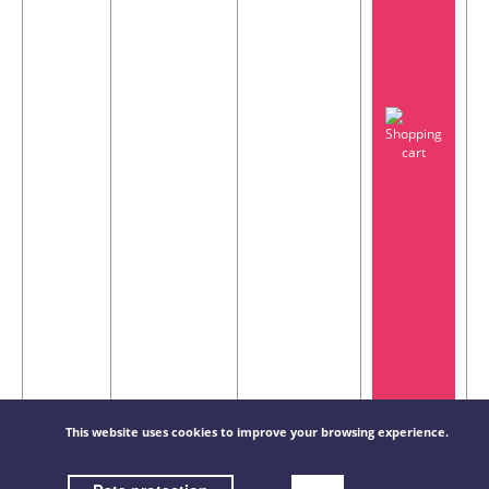
This website uses cookies to improve your browsing experience.
GE120-
Rectangular
-
€
300X100
linear
151,78 / pièce(s)
bar grill