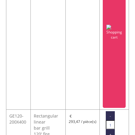
GE120-
Rectangular
-
€
200X400
linear
293,47 / pièce(s)
bar grill
120' fire
+