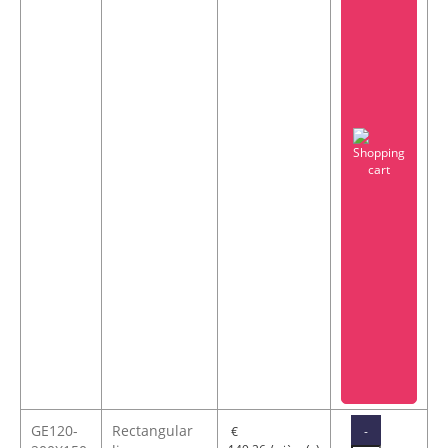
GE120-
Rectangular
-
€