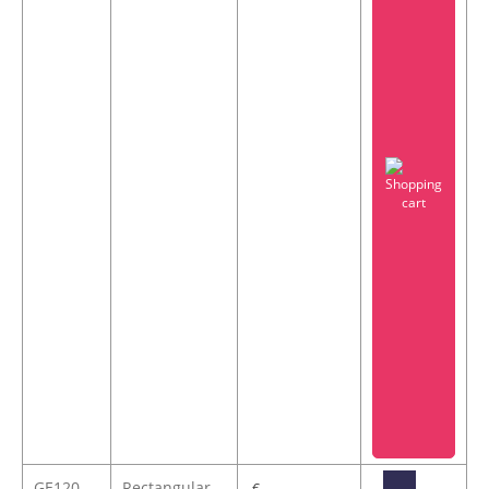
GE120-
Rectangular
-
€