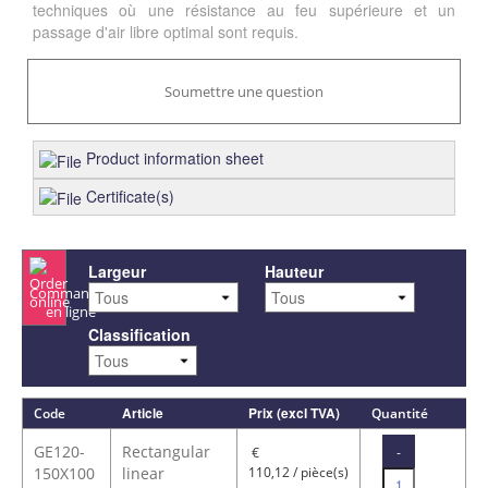
techniques où une résistance au feu supérieure et un
passage d'air libre optimal sont requis.
Soumettre une question
Product information sheet
Certificate(s)
Largeur
Hauteur
Commander
en ligne
Classification
Article
Prix (excl TVA)
Code
Quantité
GE120-
Rectangular
-
€
150X100
linear
110,12 / pièce(s)