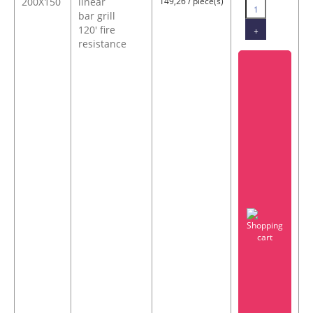
200X150
linear
149,26 / pièce(s)
bar grill
120' fire
+
resistance