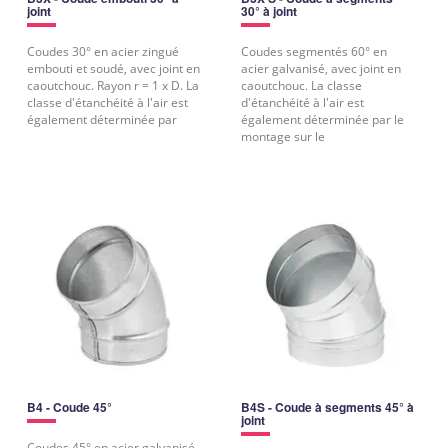
joint
30° à joint
Coudes 30° en acier zingué
Coudes segmentés 60° en
embouti et soudé, avec joint en
acier galvanisé, avec joint en
caoutchouc. Rayon r = 1 x D. La
caoutchouc. La classe
classe d'étanchéité à l'air est
d'étanchéité à l'air est
également déterminée par
également déterminée par le
montage sur le
B4 - Coude 45°
B4S - Coude à segments 45° à
joint
Coudes 45° en acier galvanisé