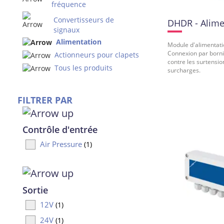
fréquence
Convertisseurs de
DHDR - Alime
signaux
Alimentation
Module d'alimentat
Connexion par borni
Actionneurs pour clapets
contre les surtension
Tous les produits
surcharges.
FILTRER PAR
Contrôle d'entrée
Air Pressure
(1)
Sortie
12V
(1)
24V
(1)