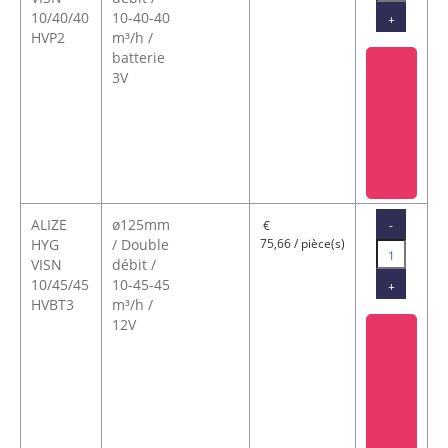
10/40/40
10-40-40
+
HVP2
m³/h /
batterie
3V
ALIZE
ø125mm
-
€
HYG
/ Double
75,66 / pièce(s)
VISN
débit /
10/45/45
10-45-45
+
HVBT3
m³/h /
12V