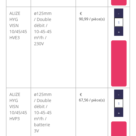
ALIZE
ø125mm
-
€
HYG
/ Double
90,99 / pièce(s)
VISN
débit /
10/45/45
10-45-45
+
HVE3
m³/h /
230V
ALIZE
ø125mm
-
€
HYG
/ Double
67,56 / pièce(s)
VISN
débit /
10/45/45
10-45-45
+
HVP3
m³/h /
batterie
3V