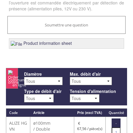
l’ouverture est commandée électriquement par détection de
présence (alimentation piles, 12V ou 230 V).
Soumettre une question
Product information sheet
Diamètre
Max. débit d'air
Commander
en ligne
Type de débit d'air
Tension d'alimentation
Article
Prix (excl TVA)
Code
Quantité
ALIZE HG
ø100mm
-
€
VN
/ Double
67,56 / pièce(s)