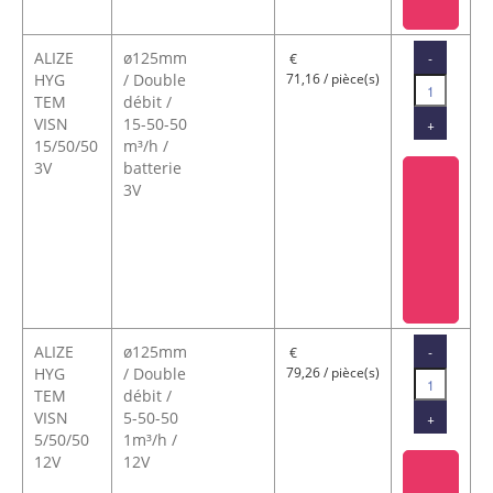
ALIZE
ø125mm
-
€
HYG
/ Double
71,16 / pièce(s)
TEM
débit /
VISN
15-50-50
+
15/50/50
m³/h /
3V
batterie
3V
ALIZE
ø125mm
-
€
HYG
/ Double
79,26 / pièce(s)
TEM
débit /
VISN
5-50-50
+
5/50/50
1m³/h /
12V
12V