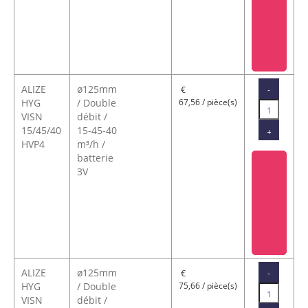
ALIZE
ø125mm
-
€
HYG
/ Double
67,56 / pièce(s)
VISN
débit /
15/45/40
15-45-40
+
HVP4
m³/h /
batterie
3V
ALIZE
ø125mm
-
€
HYG
/ Double
75,66 / pièce(s)
VISN
débit /