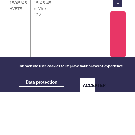
15/45/45
15-45-45
+
HVBT5
m³/h /
12V
ALIZE
ø125mm
-
€
This website uses cookies to improve your browsing experience.
HYG
/ Double
67,56 / pièce(s)
VISN
débit /
Data protection
15/45/45
15-45-45
+
ACCEPTER
HVP5
m³/h /
batterie
3V