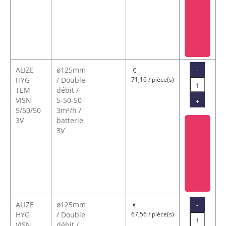
ALIZE
ø125mm
-
€
HYG
/ Double
71,16 / pièce(s)
TEM
débit /
VISN
5-50-50
+
5/50/50
3m³/h /
3V
batterie
3V
ALIZE
ø125mm
-
€
HYG
/ Double
67,56 / pièce(s)
VISN
débit /