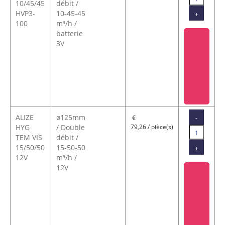
10/45/45
débit /
HVP3-
10-45-45
+
100
m³/h /
batterie
3V
ALIZE
ø125mm
-
€
HYG
/ Double
79,26 / pièce(s)
TEM VIS
débit /
15/50/50
15-50-50
+
12V
m³/h /
12V